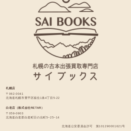
札幌店
〒062-0041
北海道札幌市豊平区福住1条4丁目5-22
白老店（株式会社RETAR）
〒059-0903
北海道白老郡白老町日の出町5−25−14
北海道公安委員会許可 第101290001621号