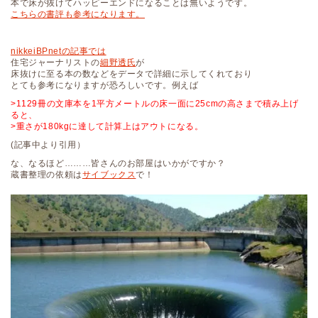
本で床が抜けてハッピーエンドになることは無いようです。
こちらの書評も参考になります。
nikkeiBPnetの記事では
住宅ジャーナリストの
細野透氏
が
床抜けに至る本の数などをデータで詳細に示してくれており
とても参考になりますが恐ろしいです。例えば
>1129冊の文庫本を1平方メートルの床一面に25cmの高さまで積み上げ
ると、
>重さが180kgに達して計算上はアウトになる。
(記事中より引用）
な、なるほど………皆さんのお部屋はいかがですか？
蔵書整理の依頼は
サイブックス
で！