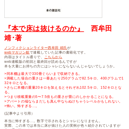
『本で床は抜けるのか』
西牟田
靖･著
ノンフィクションライター西牟田 靖氏
が
webマガジン航
で連載していた記事の書籍化です。
内容はタイトル通りで、
こちらから
web連載版の初回と最終回が読めるんですが
本を大量にお持ちの方にはシャレにならないんじゃないでしょうか。
>同本棚は最大で330冊ぐらいまで収納できる。
>満載した場合の重さは一冊あたり250グラムで82.5キロ、400グラムで1
32キロとなる。
>さらに本棚の重量20キロを加えるとそれぞれ102.5キロ、152キロとな
る。
>つまり積載重量の5〜7.5倍もの重さが畳にのしかかることになる。
>アパートの端ならまだしも真ん中ならぬけちゃうレベルかもしれない。
>怖い。怖すぎる…。
(記事中より引用）
本当に怖すぎる…。数字で示されるとシャレになりません。
実際、この本では本当に床が抜けた人の実例が色々紹介されていますが