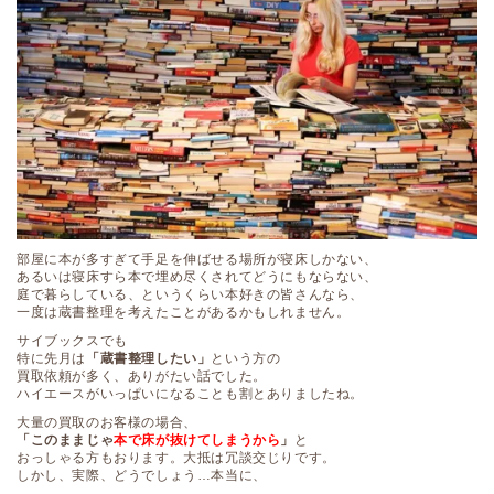
部屋に本が多すぎて手足を伸ばせる場所が寝床しかない、
あるいは寝床すら本で埋め尽くされてどうにもならない、
庭で暮らしている、というくらい本好きの皆さんなら、
一度は蔵書整理を考えたことがあるかもしれません。
サイブックスでも
特に先月は
「蔵書整理したい」
という方の
買取依頼が多く、ありがたい話でした。
ハイエースがいっぱいになることも割とありましたね。
大量の買取のお客様の場合、
「このままじゃ
本で床が抜けてしまうから
」
と
おっしゃる方もおります。大抵は冗談交じりです。
しかし、実際、どうでしょう…本当に、