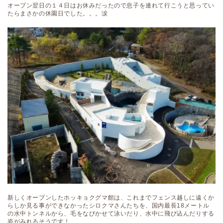
オープン翌日の１４日はお休みだったので息子を連れて行こうと思ってい
たらまさかの休園日でした。。。涙
新しくオープンしたホッキョクグマ館は、これまでフェンス越しに遠くか
らしか見る事ができなかったシロクマさんたちを、国内最長18メートル
の水中トンネルから、毛をなびかせて泳いだり、水中に飛び込んだりする
姿がみれるそうです！