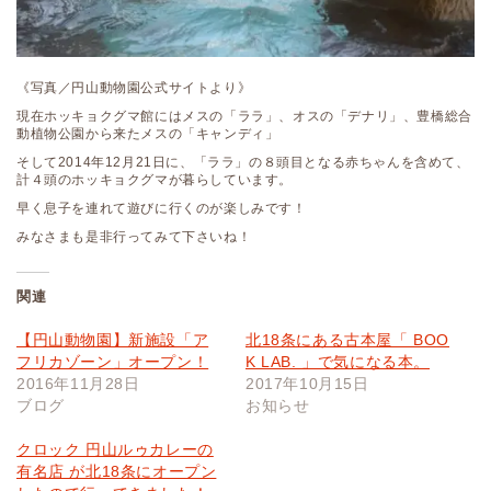
《写真／円山動物園公式サイトより》
現在ホッキョクグマ館にはメスの「ララ」、オスの「デナリ」、豊橋総合
動植物公園から来たメスの「キャンディ」
そして2014年12月21日に、「ララ」の８頭目となる赤ちゃんを含めて、
計４頭のホッキョクグマが暮らしています。
早く息子を連れて遊びに行くのが楽しみです！
みなさまも是非行ってみて下さいね！
関連
【円山動物園】新施設「ア
北18条にある古本屋「 BOO
フリカゾーン」オープン！
K LAB. 」で気になる本。
2016年11月28日
2017年10月15日
ブログ
お知らせ
クロック 円山ルゥカレーの
有名店 が北18条にオープン