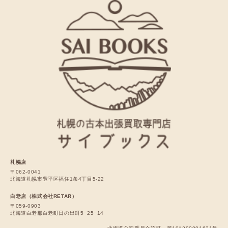
札幌店
〒062-0041
北海道札幌市豊平区福住1条4丁目5-22
白老店（株式会社RETAR）
〒059-0903
北海道白老郡白老町日の出町5−25−14