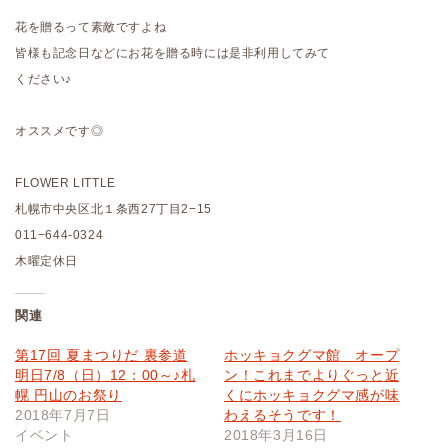
花を贈るって素敵ですよね
皆様も記念日などにお花を贈る時には是非利用してみて
ください♪
オススメです◎
FLOWER LITTLE
札幌市中央区北１条西27丁目2−15
011−644-0324
木曜定休日
関連
第17回 夏まつりだ 裏参道
ホッキョクグマ館 オープ
明日7/8（日）12：00～♪札
ン！これまでよりぐっと近
幌 円山のお祭り
くにホッキョクグマ感が味
2018年7月7日
わえるそうです！
イベント
2018年3月16日