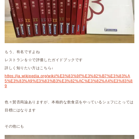
もう、有名ですよね
レストランを☆で評価したガイドブックです
詳しく知りたい方はこちら↓
https://ja.wikipedia.org/wiki/%E3%83%9F%E3%82%B7%E3%83%A
5%E3%83%A9%E3%83%B3%E3%82%AC%E3%82%A4%E3%83%8
9
色々賛否両論ありますが、本格的な飲食店をやっているシェフにとっては
目標にはなります
その他にも