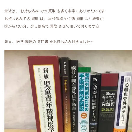
最近は、 お持ち込み での 買取 も多く非常にありがたいです
お持ち込みでの 買取 は、 出張買取 や 宅配買取 より経費が
掛からない分、少し割高で 買取 させて頂いております◎
先日、 医学 関連の 専門書 をお持ち込み頂きました～