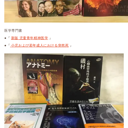
医学専門書
●『
新版 児童青年精神医学
』
●『
小児および若年成人における突然死
』