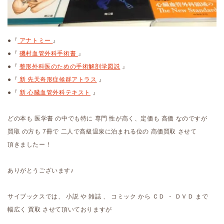
●『
アナトミー
』
●『
磯村血管外科手術書
』
●『
整形外科医のための手術解剖学図説
』
●『
新 先天奇形症候群アトラス
』
●『
新 心臓血管外科テキスト
』
どの本も 医学書 の中でも特に 専門 性が高く、定価も 高価 なのですが
買取 の方も 7冊で 二人で高級温泉に泊まれる位の 高価買取 させて
頂きましたー！
ありがとうございます♪
サイブックスでは、 小説 や 雑誌 、 コミック から ＣＤ ・ ＤＶＤ まで
幅広く 買取 させて頂いておりますが