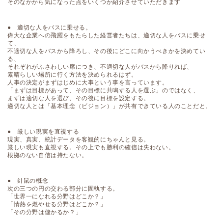
そのなかから気になった点をいくつか紹介させていただきます
● 適切な人をバスに乗せる。
偉大な企業への飛躍をもたらした経営者たちは、適切な人をバスに乗せ
て、
不適切な人をバスから降ろし、その後にどこに向かうべきかを決めてい
る、
それぞれがふさわしい席につき、不適切な人がバスから降りれば、
素晴らしい場所に行く方法を決められるはず。
人事の決定がまずはじめに大事という事を言っています。
「まずは目標があって、その目標に共鳴する人を選ぶ」のではなく、
まずは適切な人を選び、その後に目標を設定する。
適切な人とは「基本理念（ビジョン）」が共有できている人のことだと。
● 厳しい現実を直視する
現実、真実、統計データを客観的にちゃんと見る。
厳しい現実も直視する。その上でも勝利の確信は失わない。
根拠のない自信は持たない。
● 針鼠の概念
次の三つの円の交わる部分に固執する。
「世界一になれる分野はどこか？」
「情熱を燃やせる分野はどこか？」
「その分野は儲かるか？」