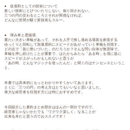
● 促進剤としての技術について
新しい技術にとびついたりしない。振り回されない。
三つの円の交わるところとそれが関係なければ、
どんなに世間が騒ぐ新技術もスルー。
● 弾み車と悪循環
重たい大きい車輪があって、それを人手で推し進める場面を創造する
ゆっくりと回転して加速度的にスピードがあがっていく車輪を目指す。
どの点で「急に勢いづいた」のだろうか？そんな問い自体が無意味で、
車輪を押し続けたことが重要で、はたからみたら「ある時」を境に急に
スピードが上がったかもしれないと思うが
「あの時、どんなマジックを使ったんだ」と聞くのはナンセンスというこ
と。
本書では具体的にもっとわかりやすくかいてあります。
とくに「三つの円」の考え方はとてもいいなと思いました。
偉大な経営者を目指す方には特におすすめです。
今回紹介した要約まとめ部分はほんの一部分ですので、
経営者じゃないかたでも「ワクワク楽しく」なることが
出来る本だと思うのでおススメです！