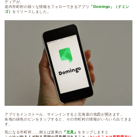
ディアが、
道内市町村の様々な情報をフォローできるアプリ
「Domingo」（ドミン
ゴ）
をリリースしました。
アプリをインストール、サインインすると北海道の地図が開きます。
各地の緑色のピンをタップすると、その市町村の情報がいろいろ出てきま
す。
気になる市町村……例えば道東の
『北見』
をタップしますと