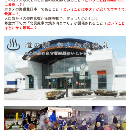
この地が
知る人ぞ知る屈指の温泉郷であること
（
ということは長期滞在に
は最高…？
）
ホタテの漁獲量日本一であること
（
ということはホタテが安くてウマくて
最高…？
）
人口当たりの焼肉店数が全国有数
で、雪まつりの2月には
寒空の下での「北見厳寒の焼き肉まつり」が開催されること
（
ということ
はとにかく最高…？
）