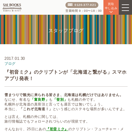
買取
0120-377-021
申し込み
営業時間 9：00〜18：00
スタッフブログ
2017.01.30
ブログ
『初音ミク』のクリプトンが「北海道と繋がる」スマホ
アプリ発表！
雪まつりで観光に来られる皆さま、北海道は札幌だけではありません。
なにせ、有名な
「富良野」
も
「登別」
も札幌の外です。
札幌外が北海道の真骨頂と言っても過言では無いでしょう。
本当に、
「これぞ北海道！」
という感じのステキな場所が多いんですよ。
とは言え、札幌の外に関しては、
旅行情報誌でもフォローされづらいのが現状です。
そんなおり、25日にあの
『初音ミク』
のクリプトン・フューチャー・メ