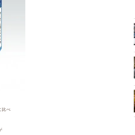
に比べ
、
が