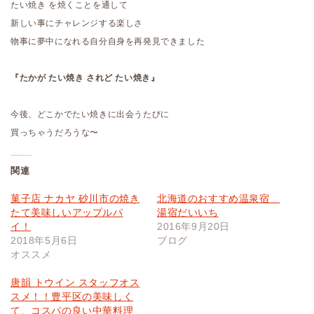
たい焼き を焼くことを通して
新しい事にチャレンジする楽しさ
物事に夢中になれる自分自身を再発見できました
『たかが たい焼き されど たい焼き』
今後、どこかでたい焼きに出会うたびに
買っちゃうだろうな〜
関連
菓子店 ナカヤ 砂川市の焼き
北海道のおすすめ温泉宿
たて美味しいアップルパ
湯宿だいいち
イ！
2016年9月20日
2018年5月6日
ブログ
オススメ
唐韻 トウイン スタッフオス
スメ！！豊平区の美味しく
て、コスパの良い中華料理