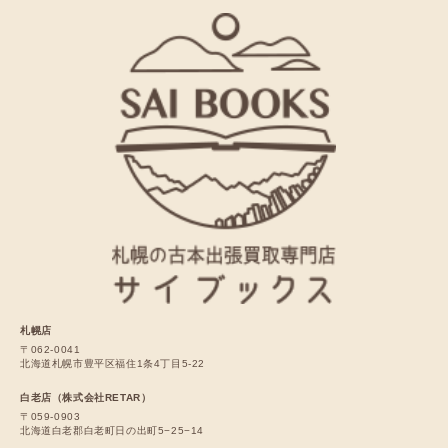
札幌店
〒062-0041
北海道札幌市豊平区福住1条4丁目5-22
白老店（株式会社RETAR）
〒059-0903
北海道白老郡白老町日の出町5−25−14