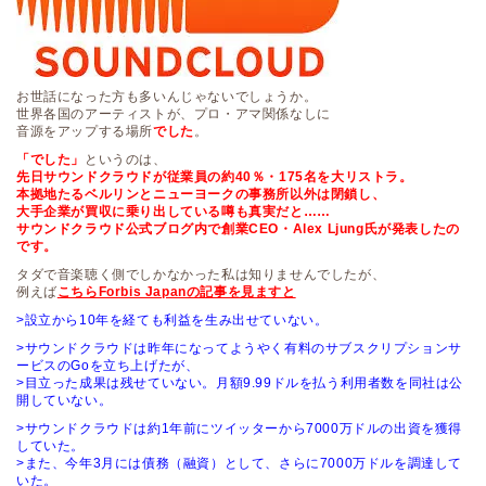
お世話になった方も多いんじゃないでしょうか。
世界各国のアーティストが、プロ・アマ関係なしに
音源をアップする場所
でした
。
「でした」
というのは、
先日サウンドクラウドが従業員の約40％・175名を大リストラ。
本拠地たるベルリンとニューヨークの事務所以外は閉鎖し、
大手企業が買収に乗り出している噂も真実だと……
サウンドクラウド公式ブログ内で創業CEO・Alex Ljung氏が発表したの
です。
タダで音楽聴く側でしかなかった私は知りませんでしたが、
例えば
こちらForbis Japanの記事を見ますと
>設立から10年を経ても利益を生み出せていない。
>サウンドクラウドは昨年になってようやく有料のサブスクリプションサ
ービスのGoを立ち上げたが、
>目立った成果は残せていない。月額9.99ドルを払う利用者数を同社は公
開していない。
>サウンドクラウドは約1年前にツイッターから7000万ドルの出資を獲得
していた。
>また、今年3月には債務（融資）として、さらに7000万ドルを調達して
いた。