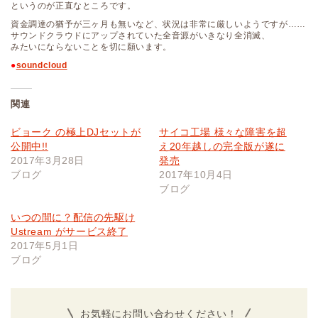
というのが正直なところです。
資金調達の猶予が三ヶ月も無いなど、状況は非常に厳しいようですが……
サウンドクラウドにアップされていた全音源がいきなり全消滅、
みたいにならないことを切に願います。
●
soundcloud
関連
ビョーク の極上DJセットが
サイコ工場 様々な障害を超
公開中!!
え20年越しの完全版が遂に
2017年3月28日
発売
ブログ
2017年10月4日
ブログ
いつの間に？配信の先駆け
Ustream がサービス終了
2017年5月1日
ブログ
お気軽にお問い合わせください！