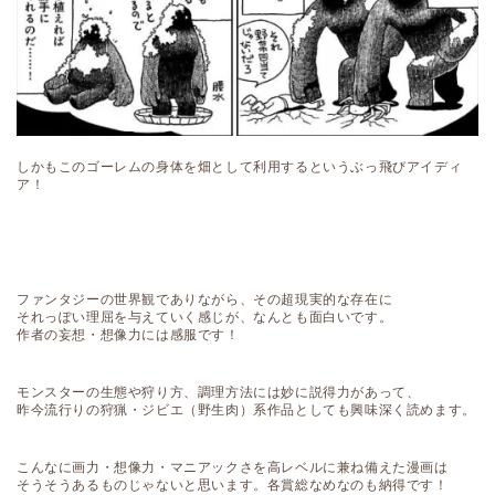
しかもこのゴーレムの身体を畑として利用するというぶっ飛びアイディ
ア！
ファンタジーの世界観でありながら、その超現実的な存在に
それっぽい理屈を与えていく感じが、なんとも面白いです。
作者の妄想・想像力には感服です！
モンスターの生態や狩り方、調理方法には妙に説得力があって、
昨今流行りの狩猟・ジビエ（野生肉）系作品としても興味深く読めます。
こんなに画力・想像力・マニアックさを高レベルに兼ね備えた漫画は
そうそうあるものじゃないと思います。各賞総なめなのも納得です！