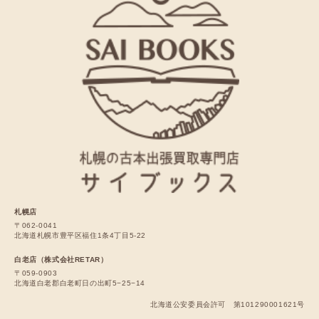
札幌店
〒062-0041
北海道札幌市豊平区福住1条4丁目5-22
白老店（株式会社RETAR）
〒059-0903
北海道白老郡白老町日の出町5−25−14
北海道公安委員会許可 第101290001621号