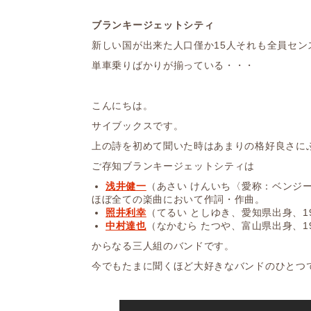
ブランキージェットシティ
新しい国が出来た人口僅か15人それも全員セン
単車乗りばかりが揃っている・・・
こんにちは。
サイブックスです。
上の詩を初めて聞いた時はあまりの格好良さに
ご存知ブランキージェットシティは
浅井健一
（あさい けんいち〈愛称：ベンジー〉
ほぼ全ての楽曲において作詞・作曲。
照井利幸
（てるい としゆき、愛知県出身、196
中村達也
（なかむら たつや、富山県出身、196
からなる三人組のバンドです。
今でもたまに聞くほど大好きなバンドのひとつ