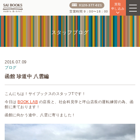
買取
0120-377-021
申し込み
営業時間 9：00〜18：00
スタッフブログ
2016.07.09
ブログ
函館 珍道中 八雲編
こんにちは！サイブックスのスタッフTです！
今日は
BOOK LAB
の店長と、社会科見学と坪山店長の運転練習の為、函
館に来ております！
函館に向かう途中、八雲に寄りました！