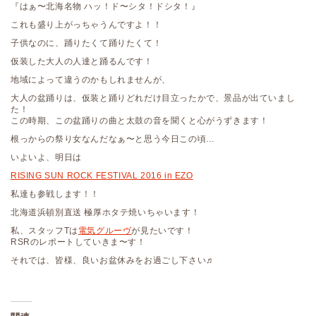
『はぁ〜北海名物 ハッ！ド〜シタ！ドシタ！』
これも盛り上がっちゃうんですよ！！
子供なのに、踊りたくて踊りたくて！
仮装した大人の人達と踊るんです！
地域によって違うのかもしれませんが、
大人の盆踊りは、仮装と踊りどれだけ目立ったかで、景品が出ていまし
た！
この時期、この盆踊りの曲と太鼓の音を聞くと心がうずきます！
根っからの祭り女なんだなぁ〜と思う今日この頃…
いよいよ、明日は
RISING SUN ROCK FESTIVAL 2016 in EZO
私達も参戦します！！
北海道浜頓別直送 極厚ホタテ焼いちゃいます！
私、スタッフTは
電気グルーヴ
が見たいです！
RSRのレポートしていきま〜す！
それでは、皆様、良いお盆休みをお過ごし下さい♬