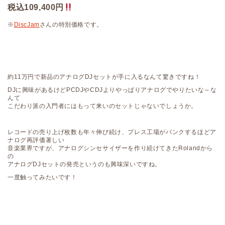
税込109,400円
※
DiscJam
さんの特別価格です。
約11万円で新品のアナログDJセットが手に入るなんて驚きですね！
DJに興味があるけどPCDJやCDJよりやっぱりアナログでやりたいな～な
んて
こだわり派の入門者にはもって来いのセットじゃないでしょうか。
レコードの売り上げ枚数も年々伸び続け、プレス工場がパンクするほどア
ナログ再評価著しい
音楽業界ですが、アナログシンセサイザーを作り続けてきたRolandから
の
アナログDJセットの発売というのも興味深いですね。
一度触ってみたいです！