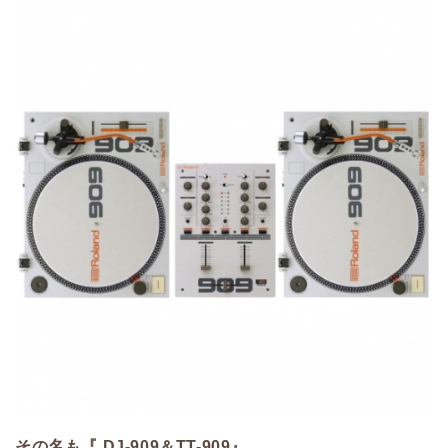
その名も『 DJ-909＆TT-909』