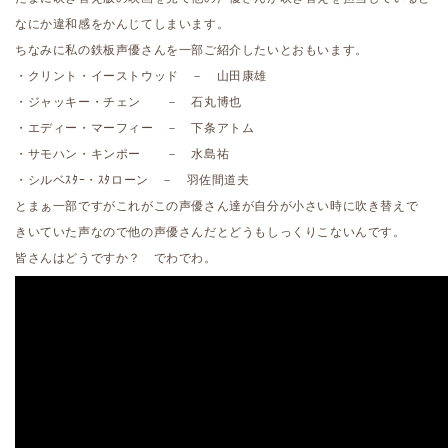
なにか違和感をかんじてしまいます。
ちなみに私の鉄板声優さんを一部ご紹介したいとおもいます。
・クリント・イーストウッド － 山田康雄
・ジャッキー・チェン － 石丸博也
・エディー・マーフィー － 下条アトム
・サモハン・キンポー － 水島祐
・シルベｽﾀｰ・ｽﾀローン － 羽佐間道夫
とまぁ一部ですがこれがこの声優さん達が自分が小さい時に吹き替えで
きいていた声なので他の声優さんだとどうもしっくりこないんです。
皆さんはどうですか？ でわでわ。