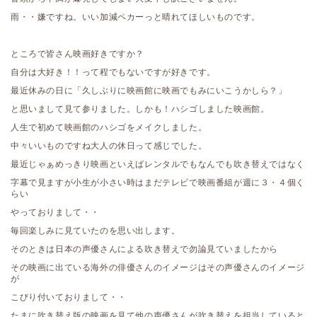
雨・・嫌ですね。いい加減ペカーっと晴れてほしいものです。
ところで皆さん映画好きですか？
自分は大好き！！って程でもないですが好きです。
最近休みの日に「久しぶりに映画館に映画でもみにいこうかしら？」
と思いまして見て参りました。しかも！ハシゴしました映画館。
人生で初めて映画館のハシゴをメイクしました。
中々いいものですね大人の休日って感じでした。
最近じゃぁめっきり映画といえばレンタルでもなんでも吹き替えではなく
字幕で見ますが小生が小さい時はまだテレビで映画番組が週に３・４個く
らい
やっておりまして・・
毎回楽しみに見ていたのを思い出します。
そのときは日本の声優さんによる吹き替えで勿論見ていましたから
その映画に出ている海外の俳優さんのイメージはその声優さんのイメージ
が
こびり付いておりまして・・
たまに吹き替え版の映画を見て他の声優さんが吹き替えを担当していると