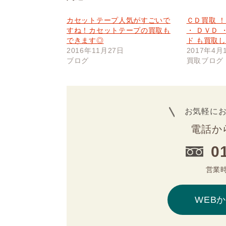
カセットテープ人気がすごいで
ＣＤ買取 ！
すね！カセットテープの買取も
・ ＤＶＤ 
できます◎
ド も買取
2016年11月27日
2017年4月
ブログ
買取ブログ
お気軽に
電話か
0
営業時
WEB