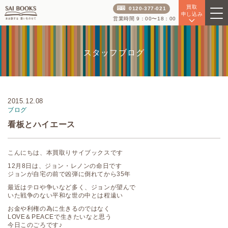
買取
0120-377-021
申し込み
営業時間 9：00〜18：00
スタッフブログ
2015.12.08
ブログ
看板とハイエース
こんにちは、本買取りサイブックスです
12月8日は、ジョン・レノンの命日です
ジョンが自宅の前で凶弾に倒れてから35年
最近はテロや争いなど多く、ジョンが望んで
いた戦争のない平和な世の中とは程遠い
お金や利権の為に生きるのではなく
LOVE＆PEACEで生きたいなと思う
今日このごろです♪