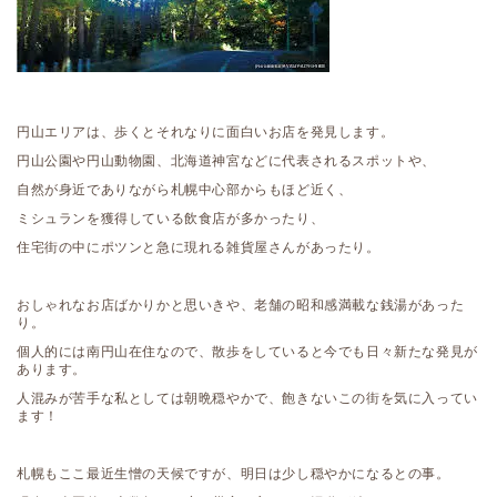
円山エリアは、歩くとそれなりに面白いお店を発見します。
円山公園や円山動物園、北海道神宮などに代表されるスポットや、
自然が身近でありながら札幌中心部からもほど近く、
ミシュランを獲得している飲食店が多かったり、
住宅街の中にポツンと急に現れる雑貨屋さんがあったり。
おしゃれなお店ばかりかと思いきや、老舗の昭和感満載な銭湯があった
り。
個人的には南円山在住なので、散歩をしていると今でも日々新たな発見が
あります。
人混みが苦手な私としては朝晩穏やかで、飽きないこの街を気に入ってい
ます！
札幌もここ最近生憎の天候ですが、明日は少し穏やかになるとの事。