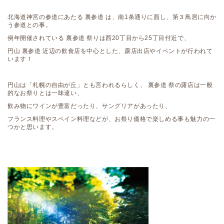
北海道神宮の参道にあたる 裏参道 は、南1条通りに面し、第３鳥居に向か
う参道との事。
例年開催されている 裏参道 祭りは西20丁目から25丁目付近で、
円山 裏参道 近辺の飲食店を中心とした、露店出店やイベントが行われて
います！
円山は「札幌の自由が丘」とも言われるらしく、 裏参道 祭の露店は一般
的なお祭りとは一味違い、
飲み物にワインが豊富だったり、サングリアがあったり、
フランス料理やスペイン料理などが、お祭り価格で楽しめる事も魅力の一
つかと思います。