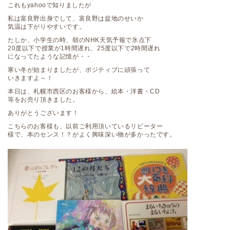
これもyahooで知りましたが
私は富良野出身でして、富良野は盆地のせいか
気温は下がりやすいです。
たしか、小学生の時、朝のNHK天気予報で氷点下
20度以下で授業が1時間遅れ、25度以下で2時間遅れ
になってたような記憶が・・
寒い冬が始まりましたが、ポジティブに頑張って
いきますよ～！
本日は、札幌市西区のお客様から、絵本・洋書・CD
等をお売り頂きました。
ありがとうございます！
こちらのお客様も、以前ご利用頂いているリピーター
様で、本のセンス！？がよく興味深い物が多かったです。