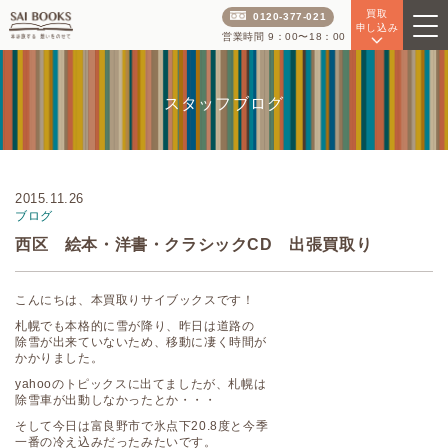
買取
0120-377-021
申し込み
営業時間 9：00〜18：00
スタッフブログ
2015.11.26
ブログ
西区 絵本・洋書・クラシックCD 出張買取り
こんにちは、本買取りサイブックスです！
札幌でも本格的に雪が降り、昨日は道路の
除雪が出来ていないため、移動に凄く時間が
かかりました。
yahooのトピックスに出てましたが、札幌は
除雪車が出動しなかったとか・・・
そして今日は富良野市で氷点下20.8度と今季
一番の冷え込みだったみたいです。