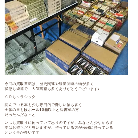
今回の買取書籍は、歴史関連や経済関連の物が多く
状態も綺麗で、人気書籍も多くありがとうございます♪
ＣＤもクラシック
読んでいる本も少し専門的で難しい物も多く
全体の量も段ボール10箱以上と読書家の方
だったんだな～と
いつも買取りに伺っていて思うのですが、みなさん少なからず
本はお持ちだと思いますが、持っている方が極端に持っている
という事が多いです