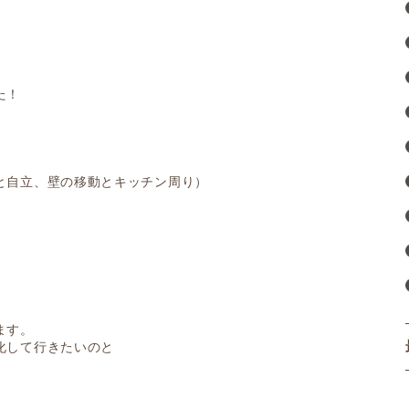
た！
と自立、壁の移動とキッチン周り）
ます。
化して行きたいのと