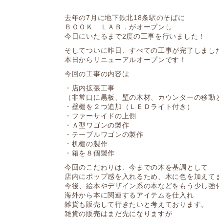
去年の7月に地下鉄北18条駅のそばに
ＢＯＯＫ ＬＡＢ．がオープンし
今日にいたるまで2度の工事を行いました！
そしてついに昨日、すべての工事が完了しまし
本日からリニューアルオープンです！
今回の工事の内容は
・店内拡張工事
（非常口に黒板、壁の木材、カウンターの移動
・壁棚を２つ追加（ＬＥＤライト付き）
・ファーサイドの上側
・Ａ型ワゴンの製作
・テーブルワゴンの製作
・机棚の製作
・箱を８個製作
今回のこだわりは、今までの木を基調として
店内にポップ感を入れるため、木に色を加えて
今後、絵本やデザイン系の本などをもう少し強
海外から本に関連するアイテムを仕入れ
雑貨も販売して行きたいと考えております。
雑貨の販売はまだ先になりますが