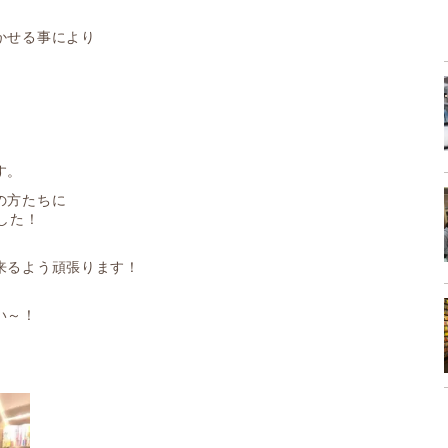
かせる事により
す。
の方たちに
した！
来るよう頑張ります！
い～！