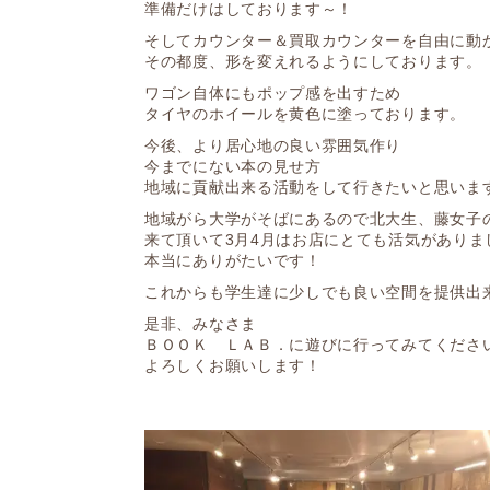
準備だけはしております～！
そしてカウンター＆買取カウンターを自由に動
その都度、形を変えれるようにしております。
ワゴン自体にもポップ感を出すため
タイヤのホイールを黄色に塗っております。
今後、より居心地の良い雰囲気作り
今までにない本の見せ方
地域に貢献出来る活動をして行きたいと思いま
地域がら大学がそばにあるので北大生、藤女子
来て頂いて3月4月はお店にとても活気がありま
本当にありがたいです！
これからも学生達に少しでも良い空間を提供出
是非、みなさま
ＢＯＯＫ ＬＡＢ．に遊びに行ってみてくださ
よろしくお願いします！