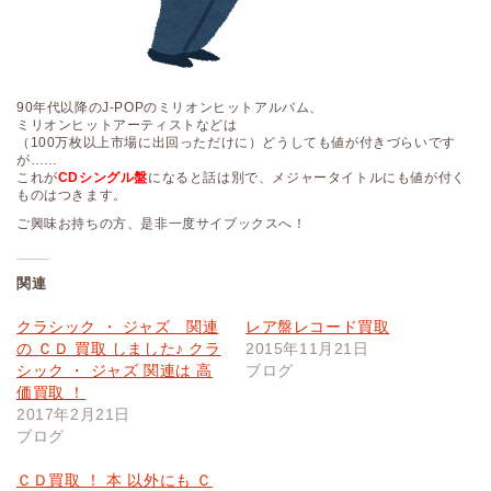
90年代以降のJ-POPのミリオンヒットアルバム、
ミリオンヒットアーティストなどは
（100万枚以上市場に出回っただけに）どうしても値が付きづらいです
が……
これが
CDシングル盤
になると話は別で、メジャータイトルにも値が付く
ものはつきます。
ご興味お持ちの方、是非一度サイブックスへ！
関連
クラシック ・ ジャズ 関連
レア盤レコード買取
の ＣＤ 買取 しました♪ クラ
2015年11月21日
シック ・ ジャズ 関連は 高
ブログ
価買取 ！
2017年2月21日
ブログ
ＣＤ買取 ！ 本 以外にも Ｃ