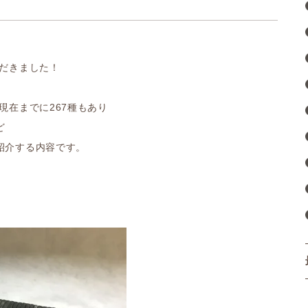
ただきました！
現在までに267種もあり
ど
紹介する内容です。