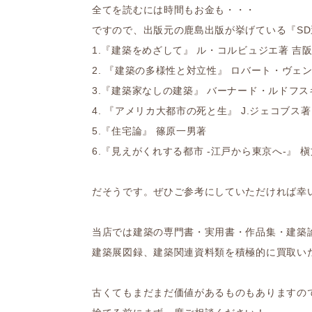
全てを読むには時間もお金も・・・
ですので、出版元の鹿島出版が挙げている『S
1.『建築をめざして』 ル・コルビュジエ著 吉
2. 『建築の多様性と対立性』 ロバート・ヴェ
3.『建築家なしの建築』 バーナード・ルドフス
4. 『アメリカ大都市の死と生』 J.ジェコブス
5.『住宅論』 篠原一男著
6.『見えがくれする都市 -江戸から東京へ-』
だそうです。ぜひご参考にしていただければ幸
当店では建築の専門書・実用書・作品集・建築
建築展図録、建築関連資料類を積極的に買取い
古くてもまだまだ価値があるものもありますの