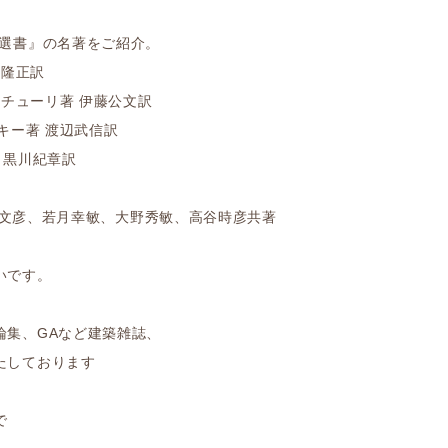
D選書』の名著をご紹介。
阪隆正訳
ンチューリ著 伊藤公文訳
キー著 渡辺武信訳
著 黒川紀章訳
 槇文彦、若月幸敏、大野秀敏、高谷時彦共著
いです。
論集、GAなど建築雑誌、
たしております
で