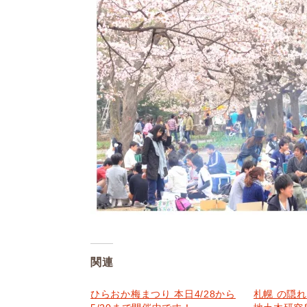
関連
ひらおか梅まつり 本日4/28から
札幌 の隠