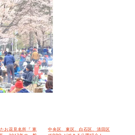
れたお花見名所『 寒
中央区、東区、白石区、清田区