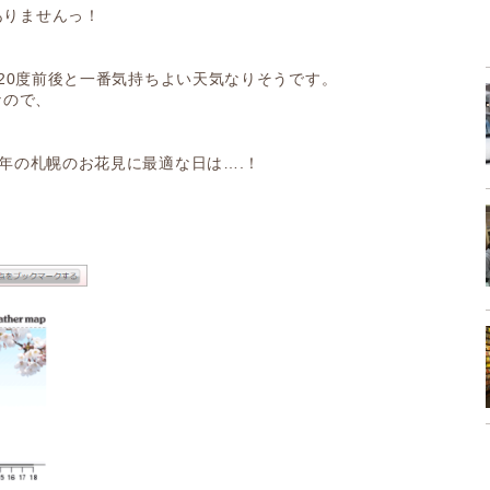
ありませんっ！
が20度前後と一番気持ちよい天気なりそうです。
なので、
8年の札幌のお花見に最適な日は….！