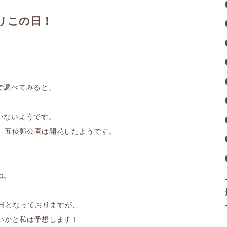
バリこの日！
で調べてみると、
いないようです。
館、五稜郭公園は開花したようです。
。
ね。
日となっておりますが、
ないかと私は予想します！