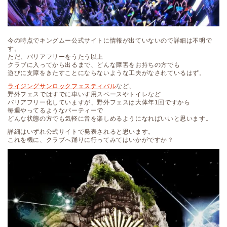
今の時点でキングムー公式サイトに情報が出ていないので詳細は不明で
す。
ただ、バリアフリーをうたう以上
クラブに入ってから出るまで、どんな障害をお持ちの方でも
遊びに支障をきたすことにならないような工夫がなされているはず。
ライジングサンロックフェスティバル
など、
野外フェスではすでに車いす用スペースやトイレなど
バリアフリー化していますが、野外フェスは大体年1回ですから
毎週やってるようなパーティーで
どんな状態の方でも気軽に音を楽しめるようになればいいと思います。
詳細はいずれ公式サイトで発表されると思います。
これを機に、クラブへ踊りに行ってみてはいかがですか？