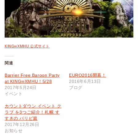
KING∞XMHU 公式サイト
関連
Barrier Free Baroon Party
EURO2016開幕！
at KING∞XMHU！5/28
2016年6月13日
2017年5月24日
ブログ
イベント
カウントダウン イベント ク
ラブ を3つご紹介！札幌 す
すきの パリピ篇
2017年12月26日
お知らせ