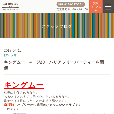
買取
0120-377-021
申し込み
営業時間 9：00〜18：00
スタッフブログ
2017.04.10
お知らせ
キングムー ∞ 5/28・バリアフリーパーティーを開
催
キングムー
札幌にお住みの方なら、
あるいはススキノに行ったことのある方なら、
建物だけは目にしたことがあると思います。
南7西4
、
バブリー
かつ
退廃的
な
カッコいいクラブ
です。
これです↓