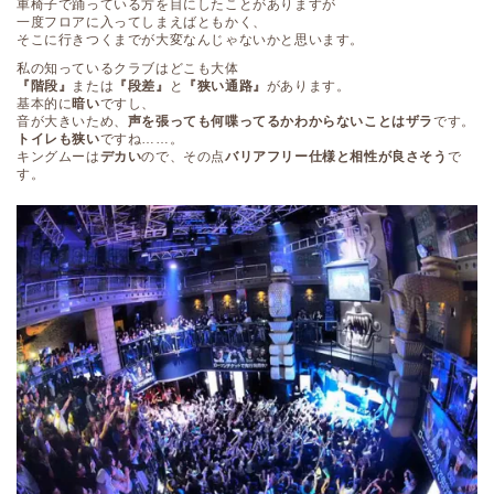
車椅子で踊っている方を目にしたことがありますが
一度フロアに入ってしまえばともかく、
そこに行きつくまでが大変なんじゃないかと思います。
私の知っているクラブはどこも大体
『階段』
または
『段差』
と
『狭い通路』
があります。
基本的に
暗い
ですし、
音が大きいため、
声を張っても何喋ってるかわからないことはザラ
です。
トイレも狭い
ですね……。
キングムーは
デカい
ので、その点
バリアフリー仕様と相性が良さそう
で
す。