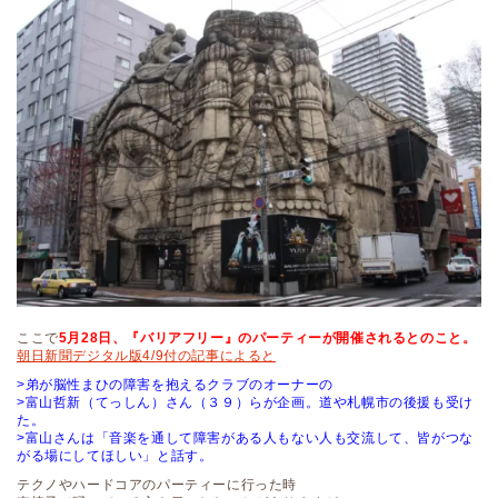
ここで
5月28日、『バリアフリー』のパーティーが開催されるとのこと。
朝日新聞デジタル版4/9付の記事によると
>弟が脳性まひの障害を抱えるクラブのオーナーの
>富山哲新（てっしん）さん（３９）らが企画。道や札幌市の後援も受け
た。
>富山さんは「音楽を通して障害がある人もない人も交流して、皆がつな
がる場にしてほしい」と話す。
テクノやハードコアのパーティーに行った時